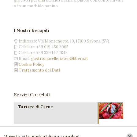
già cotti per una deliziosa cena al piatto con contorni vari
o in un morbido panino.
I Nostri Recapiti
Indirizzo: Via Montenotte, 10, 17100 Savona (SV)
Cellulare:
+39 019 450 3965
Cellulare:
+39 339 147 7843
Email:
gastromacelleriateo@libero.it
Cookie Policy
Trattamento dei Dati
Servizi Correlati
Tartare di Carne
Reparto Vegetariano
Questo sito web utilizza i cookie!