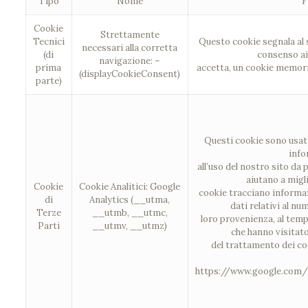
Tipo
Nome
F
Cookie
Strettamente
Tecnici
Questo cookie segnala al 
necessari alla corretta
(di
consenso ai
navigazione: –
prima
accetta, un cookie memori
(displayCookieConsent)
parte)
Questi cookie sono usati
info
all’uso del nostro sito da 
aiutano a migli
Cookie
Cookie Analitici: Google
cookie tracciano informa
di
Analytics (__utma,
dati relativi al num
Terze
__utmb, __utmc,
loro provenienza, al temp
Parti
__utmv, __utmz)
che hanno visitato
del trattamento dei cook
https://www.google.com/i