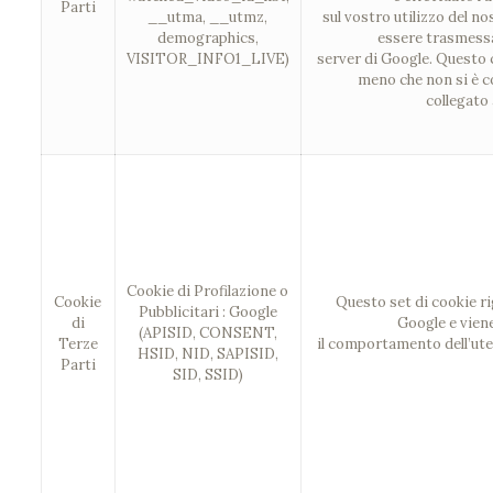
Parti
__utma, __utmz,
sul vostro utilizzo del no
demographics,
essere trasmess
VISITOR_INFO1_LIVE)
server di Google. Questo 
meno che non si è c
collegato
Cookie di Profilazione o
Cookie
Questo set di cookie ri
Pubblicitari : Google
di
Google e viene
(APISID, CONSENT,
Terze
il comportamento dell’ute
HSID, NID, SAPISID,
Parti
SID, SSID)