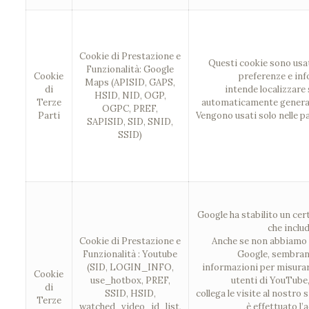
Cookie di Prestazione e
Questi cookie sono us
Funzionalità: Google
Cookie
preferenze e inf
Maps (APISID, GAPS,
di
intende localizzare
HSID, NID, OGP,
Terze
automaticamente generate
OGPC, PREF,
Parti
Vengono usati solo nelle 
SAPISID, SID, SNID,
SSID)
Google ha stabilito un cer
che inclu
Cookie di Prestazione e
Anche se non abbiamo i
Funzionalità : Youtube
Google, sembrano
(SID, LOGIN_INFO,
informazioni per misurar
Cookie
use_hotbox, PREF,
utenti di YouTube
di
SSID, HSID,
collega le visite al nostro 
Terze
watched_video_id_list,
è effettuato l