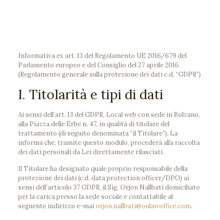
pinup az
pinup india
mostbet casino
mostbet kz
pin up kz
pin up casino india
mostbet aviator
1 win kz
lucky jet
пин ап
pinup
lucky jet
mostbet kz
snai
1win slot
slot 1win
lucky jet online
aviator
Informativa ex art. 13 del Regolamento UE 2016/679 del
Parlamento europeo e del Consiglio del 27 aprile 2016
(Regolamento generale sulla protezione dei dati c.d. “GDPR”)
I. Titolarità e tipi di dati
Ai sensi dell’art. 13 del GDPR, Local web con sede in Bolzano,
alla Piazza delle Erbe n. 47, in qualità di titolare del
trattamento (di seguito denominata “il Titolare”), La
informa che, tramite questo modulo, procederà alla raccolta
dei dati personali da Lei direttamente rilasciati.
Il Titolare ha designato quale proprio responsabile della
protezione dei dati (c.d. data protection officer/DPO) ai
sensi dell’articolo 37 GDPR, il Sig. Orjon Nallbati domiciliato
per la carica presso la sede sociale e contattabile al
seguente indirizzo e-mai
orjon.nallbati@onlawoffice.com
.