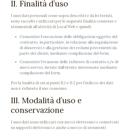
II. Finalità d’uso
I suoi dati personali come sopra descritti e da lei forniti,
sono raccolti e utilizzati per le seguenti finalità connesse e
strumentali all’attività di Local Web e quindi:
Consentire l’esecuzione delle obbligazioni oggetto del
contratto, in particolare, in relazione alla segnalazione
di disservizi e alla gestione dei reclami provenienti da
parte dei clienti, mediante compilazione del form;
Consentire l’evasione delle richieste di contatto e/o di
nuovi servizi, inviate dall’utente interessato mediante
compilazione del form.
Per la finalità di cui ai punti II.1 e II.2 per l’utilizzo dei dati
non è richiesto il suo consenso.
III. Modalità d’uso e
conservazione
I suoi dati sono utilizzati con mezzi elettronici e conservati
su supporti elettronici o anche a mezzo di strumenti