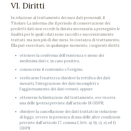
VI. Diritti
In relazione al trattamento dei suoi dati personali, il
Titolare La informa che il periodo di conservazione dei
predetti dati non eccede la durata necessaria a perseguire le
finalità per le quali i dati sono raccolti e successivamente
trattati, ma non più di due mesi. In costanza di trattamento,
Ella può esercitare, in qualunque momento, i seguenti diritti:
ottenere la conferma dell’esistenza o meno dei
medesimi dati e, in caso positivo,
conoscerne il contenuto e l’origine,
verificarne l’esattezza chiedere la rettifica dei dati
inesatti, l’integrazione dei dati incompleti o
l’aggiornamento dei dati vetusti, oppure
ottenerne la limitazione del trattamento, ove ricorra
una delle ipotesi previste dall’articolo 18 GDPR;
chiedere la cancellazione dei dati trattati in violazione
di legge, ovvero in presenza di una delle altre condizioni
previste dall’articolo 17, comma 1, lett. a), b), c), e) ed f)
GDPR